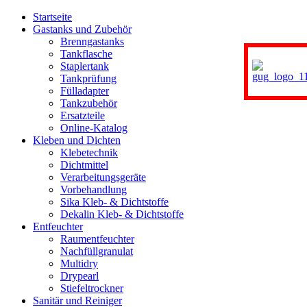
Startseite
Gastanks und Zubehör
Brenngastanks
Tankflasche
Staplertank
Tankprüfung
Fülladapter
Tankzubehör
Ersatzteile
Online-Katalog
Kleben und Dichten
Klebetechnik
Dichtmittel
Verarbeitungsgeräte
Vorbehandlung
Sika Kleb- & Dichtstoffe
Dekalin Kleb- & Dichtstoffe
Entfeuchter
Raumentfeuchter
Nachfüllgranulat
Multidry
Drypearl
Stiefeltrockner
Sanitär und Reiniger