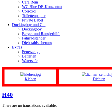
Cara Rein
WC Blue DE-Konzentrat
Corroxol
Toilettenpapier
Private Label
Dockingboy und Co.
Dockingboy
Berge- und Rangierhilfe
Fahrradständer
Diebstahlsicherung
Extras
Feuerzeuge
Batterien
Watersafe
Kleben
Dichten
H40
There are no translations available.