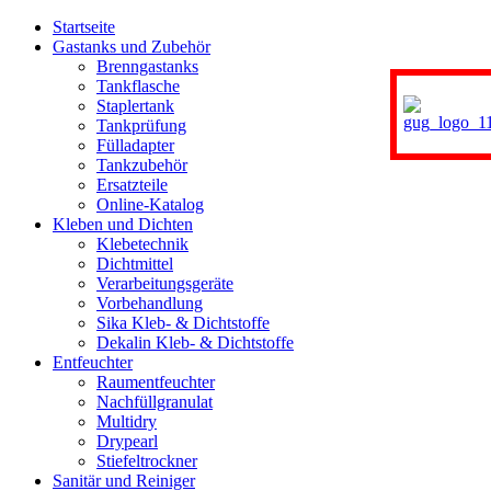
Startseite
Gastanks und Zubehör
Brenngastanks
Tankflasche
Staplertank
Tankprüfung
Fülladapter
Tankzubehör
Ersatzteile
Online-Katalog
Kleben und Dichten
Klebetechnik
Dichtmittel
Verarbeitungsgeräte
Vorbehandlung
Sika Kleb- & Dichtstoffe
Dekalin Kleb- & Dichtstoffe
Entfeuchter
Raumentfeuchter
Nachfüllgranulat
Multidry
Drypearl
Stiefeltrockner
Sanitär und Reiniger