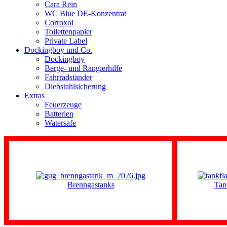
Cara Rein
WC Blue DE-Konzentrat
Corroxol
Toilettenpapier
Private Label
Dockingboy und Co.
Dockingboy
Berge- und Rangierhilfe
Fahrradständer
Diebstahlsicherung
Extras
Feuerzeuge
Batterien
Watersafe
Brenngastanks
Tan