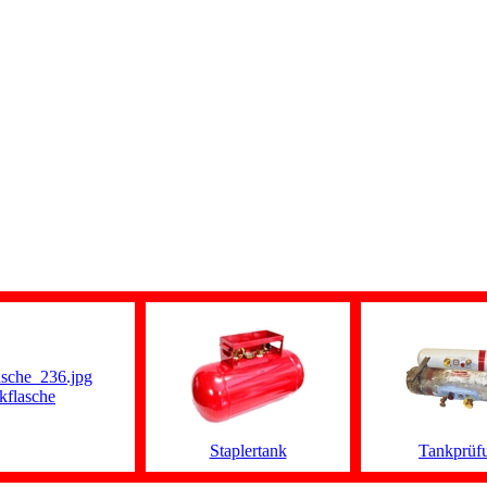
kflasche
Staplertank
Tankprüf